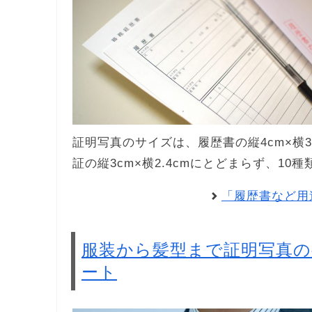
証明写真のサイズは、履歴書の縦4cm×横3c
証の縦3cm×横2.4cmにとどまらず、1
「履歴書など用
服装から髪型まで証明写真
ート