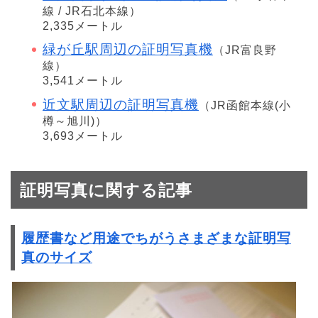
線 / JR石北本線）
2,335メートル
緑が丘駅周辺の証明写真機
（JR富良野
線）
3,541メートル
近文駅周辺の証明写真機
（JR函館本線(小
樽～旭川)）
3,693メートル
証明写真に関する記事
履歴書など用途でちがうさまざまな証明写
真のサイズ