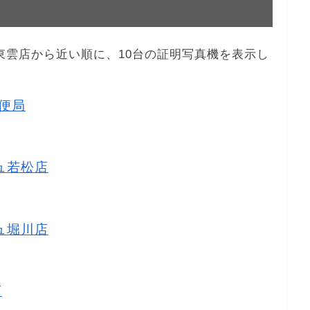
函館東雲店から近い順に、10台の証明写真機を表示し
郵便局
リュ若松店
リュ堀川店
店