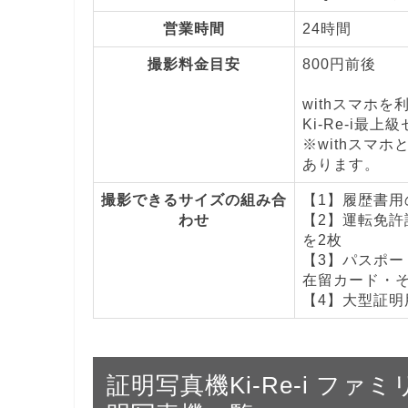
営業時間
24時間
撮影料金目安
800円前後
withスマホ
Ki-Re-i最上
※withスマホ
あります。
撮影できるサイズの組み合
【1】履歴書用の
わせ
【2】運転免許証
を2枚
【3】パスポート
在留カード・その
【4】大型証明用
証明写真機Ki-Re-i フ