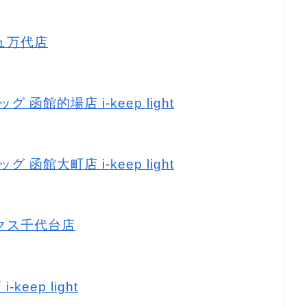
リュ万代店
 函館的場店 i-keep light
 函館大町店 i-keep light
ークス千代台店
keep light