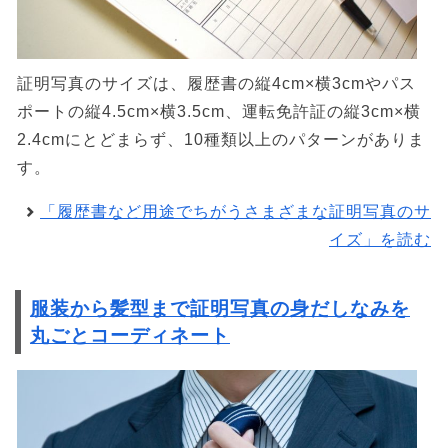
証明写真のサイズは、履歴書の縦4cm×横3cmやパス
ポートの縦4.5cm×横3.5cm、運転免許証の縦3cm×横
2.4cmにとどまらず、10種類以上のパターンがありま
す。
「履歴書など用途でちがうさまざまな証明写真のサ
イズ」を読む
服装から髪型まで証明写真の身だしなみを
丸ごとコーディネート