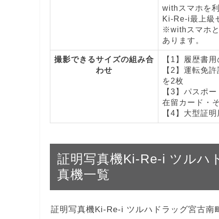
withスマホ
Ki-Re-i最上
※withスマホ
あります。
撮影できるサイズの組み合
【1】履歴書用の
わせ
【2】運転免許証
を2枚
【3】パスポート
在留カード・その
【4】大型証明用
証明写真機Ki-Re-i ツ
真機一覧
証明写真機Ki-Re-i ツルハドラッグ宮