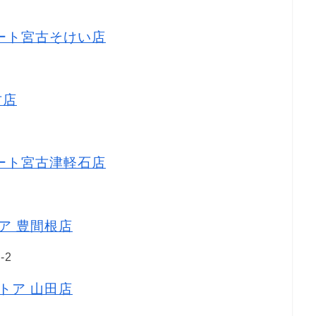
マート宮古そけい店
古店
マート宮古津軽石店
トア 豊間根店
-2
ストア 山田店