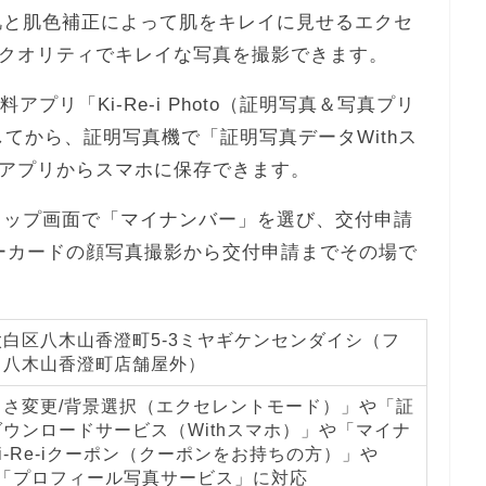
、美肌と肌色補正によって肌をキレイに見せるエクセ
クオリティでキレイな写真を撮影できます。
プリ「Ki-Re-i Photo（証明写真＆写真プリ
てから、証明写真機で「証明写真データWithス
アプリからスマホに保存できます。
iのトップ画面で「マイナンバー」を選び、交付申請
ーカードの顔写真撮影から交付申請までその場で
白区八木山香澄町5-3ミヤギケンセンダイシ（フ
ト八木山香澄町店舗屋外）
るさ変更/背景選択（エクセレントモード）」や「証
ウンロードサービス（Withスマホ）」や「マイナ
i-Re-iクーポン（クーポンをお持ちの方）」や
や「プロフィール写真サービス」に対応