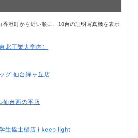
八木山香澄町から近い順に、10台の証明写真機を表示
ル（東北工業大学内）
ラッグ 仙台緑ヶ丘店
マル仙台西の平店
協土樋店 i-keep light