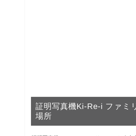
証明写真機Ki-Re-i フ
場所