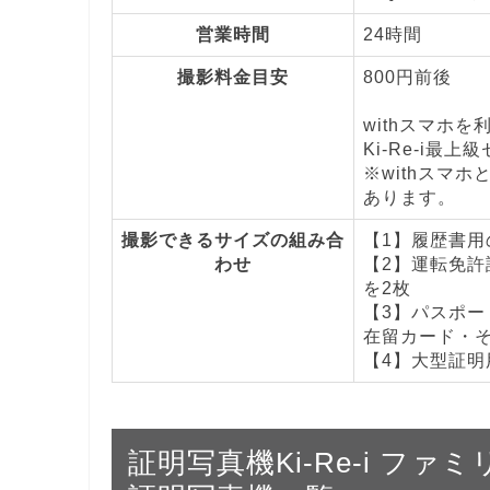
営業時間
24時間
撮影料金目安
800円前後
withスマホ
Ki-Re-i最上
※withスマホ
あります。
撮影できるサイズの組み合
【1】履歴書用の
わせ
【2】運転免許証
を2枚
【3】パスポート
在留カード・その
【4】大型証明用
証明写真機Ki-Re-i フ