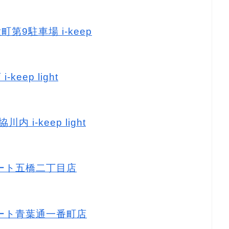
町第9駐車場 i-keep
keep light
 i-keep light
マート五橋二丁目店
ーマート青葉通一番町店