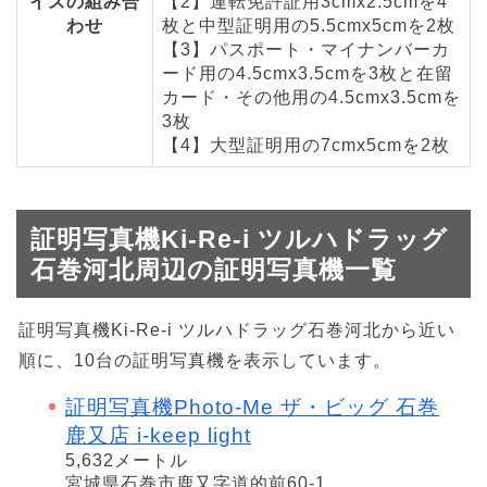
イズの組み合
【2】運転免許証用3cmx2.5cmを4
わせ
枚と中型証明用の5.5cmx5cmを2枚
【3】パスポート・マイナンバーカ
ード用の4.5cmx3.5cmを3枚と在留
カード・その他用の4.5cmx3.5cmを
3枚
【4】大型証明用の7cmx5cmを2枚
証明写真機Ki-Re-i ツルハドラッグ
石巻河北周辺の証明写真機一覧
証明写真機Ki-Re-i ツルハドラッグ石巻河北から近い
順に、10台の証明写真機を表示しています。
証明写真機Photo-Me ザ・ビッグ 石巻
鹿又店 i-keep light
5,632メートル
宮城県石巻市鹿又字道的前60-1