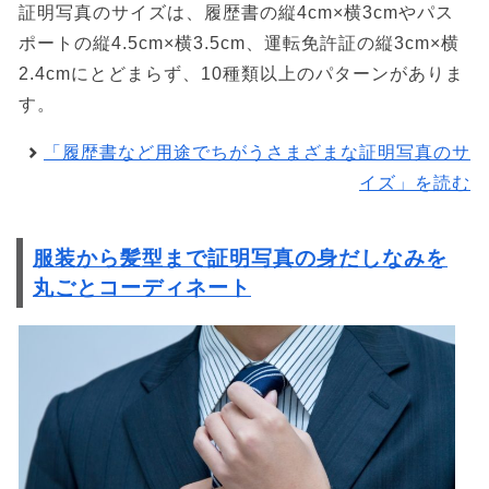
証明写真のサイズは、履歴書の縦4cm×横3cmやパス
ポートの縦4.5cm×横3.5cm、運転免許証の縦3cm×横
2.4cmにとどまらず、10種類以上のパターンがありま
す。
「履歴書など用途でちがうさまざまな証明写真のサ
イズ」を読む
服装から髪型まで証明写真の身だしなみを
丸ごとコーディネート