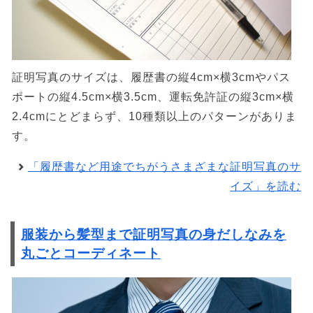
証明写真のサイズは、履歴書の縦4cm×横3cmやパス
ポートの縦4.5cm×横3.5cm、運転免許証の縦3cm×横
2.4cmにとどまらず、10種類以上のパターンがありま
す。
「履歴書など用途でちがうさまざまな証明写真のサ
イズ」を読む
服装から髪型まで証明写真の身だしなみを
丸ごとコーディネート