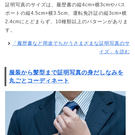
証明写真のサイズは、履歴書の縦4cm×横3cmやパス
ポートの縦4.5cm×横3.5cm、運転免許証の縦3cm×横
2.4cmにとどまらず、10種類以上のパターンがありま
す。
「履歴書など用途でちがうさまざまな証明写真のサ
イズ」を読む
服装から髪型まで証明写真の身だしなみを
丸ごとコーディネート