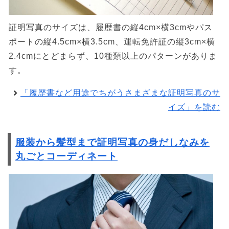
証明写真のサイズは、履歴書の縦4cm×横3cmやパス
ポートの縦4.5cm×横3.5cm、運転免許証の縦3cm×横
2.4cmにとどまらず、10種類以上のパターンがありま
す。
「履歴書など用途でちがうさまざまな証明写真のサ
イズ」を読む
服装から髪型まで証明写真の身だしなみを
丸ごとコーディネート