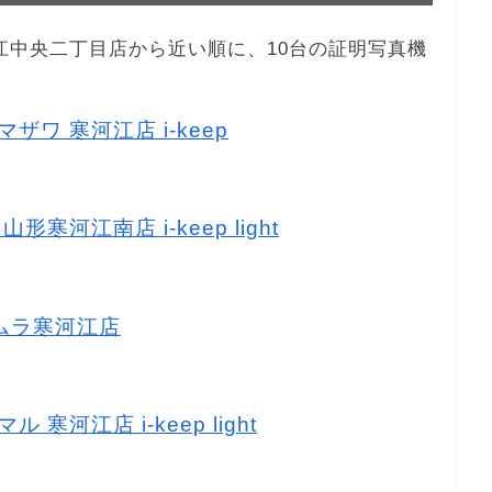
寒河江中央二丁目店から近い順に、10台の証明写真機
ザワ 寒河江店 i-keep
形寒河江南店 i-keep light
タムラ寒河江店
 寒河江店 i-keep light