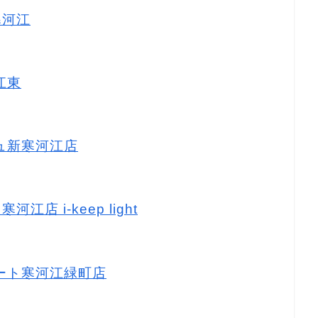
寒河江
江東
リュ新寒河江店
江店 i-keep light
マート寒河江緑町店