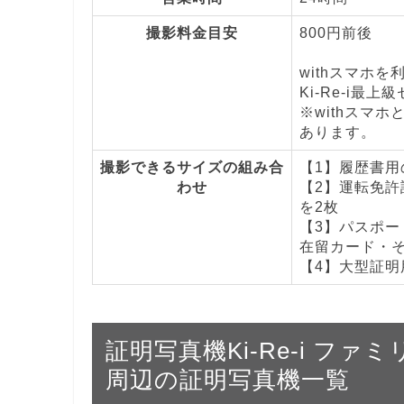
撮影料金目安
800円前後
withスマホ
Ki-Re-i最上
※withスマホ
あります。
撮影できるサイズの組み合
【1】履歴書用の
わせ
【2】運転免許証
を2枚
【3】パスポート
在留カード・その
【4】大型証明用
証明写真機Ki-Re-i フ
周辺の証明写真機一覧