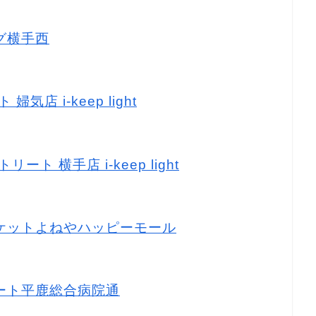
ッグ横手西
気店 i-keep light
ート 横手店 i-keep light
マーケットよねやハッピーモール
ーマート平鹿総合病院通