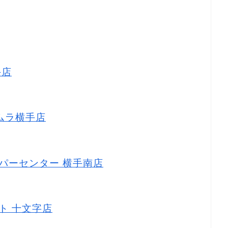
ィ
手店
タムラ横手店
スーパーセンター 横手南店
ート 十文字店