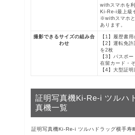
withスマホ
Ki-Re-i最上
※withスマホ
あります。
撮影できるサイズの組み合
【1】履歴書用の
わせ
【2】運転免許証
を2枚
【3】パスポート
在留カード・その
【4】大型証明用
証明写真機Ki-Re-i ツ
真機一覧
証明写真機Ki-Re-i ツルハドラッグ横