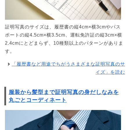
証明写真のサイズは、履歴書の縦4cm×横3cmやパス
ポートの縦4.5cm×横3.5cm、運転免許証の縦3cm×横
2.4cmにとどまらず、10種類以上のパターンがありま
す。
「履歴書など用途でちがうさまざまな証明写真のサ
イズ」を読む
服装から髪型まで証明写真の身だしなみを
丸ごとコーディネート