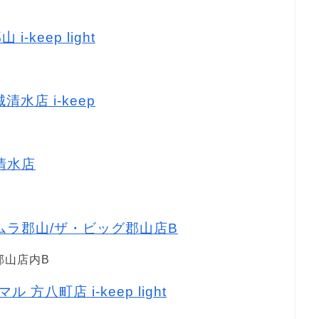
-keep light
清水店 i-keep
城清水店
タムラ郡山/ザ・ビッグ郡山店B
郡山店内B
 方八町店 i-keep light