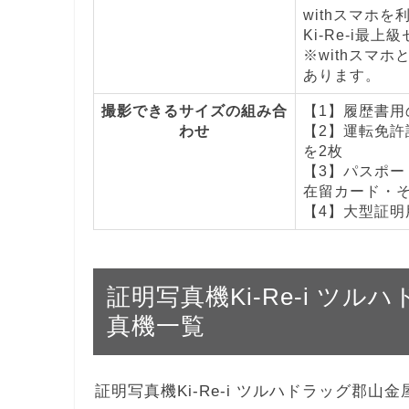
withスマホ
Ki-Re-i最上
※withスマホ
あります。
撮影できるサイズの組み合
【1】履歴書用の
わせ
【2】運転免許証
を2枚
【3】パスポート
在留カード・その
【4】大型証明用
証明写真機Ki-Re-i ツ
真機一覧
証明写真機Ki-Re-i ツルハドラッグ郡