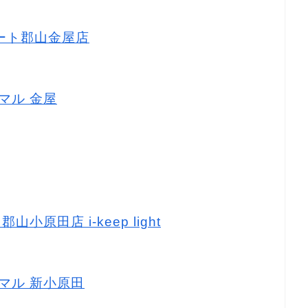
マート郡山金屋店
ニマル 金屋
山小原田店 i-keep light
ニマル 新小原田