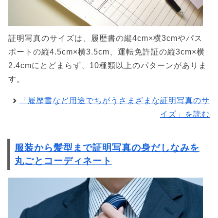
証明写真のサイズは、履歴書の縦4cm×横3cmやパス
ポートの縦4.5cm×横3.5cm、運転免許証の縦3cm×横
2.4cmにとどまらず、10種類以上のパターンがありま
す。
「履歴書など用途でちがうさまざまな証明写真のサ
イズ」を読む
服装から髪型まで証明写真の身だしなみを
丸ごとコーディネート