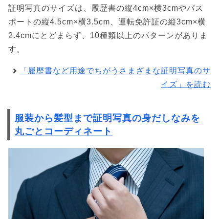
証明写真のサイズは、履歴書の縦4cm×横3cmやパス
ポートの縦4.5cm×横3.5cm、運転免許証の縦3cm×横
2.4cmにとどまらず、10種類以上のパターンがありま
す。
「履歴書など用途でちがうさまざまな証明写真のサ
イズ」を読む
服装から髪型まで証明写真の身だしなみを
丸ごとコーディネート