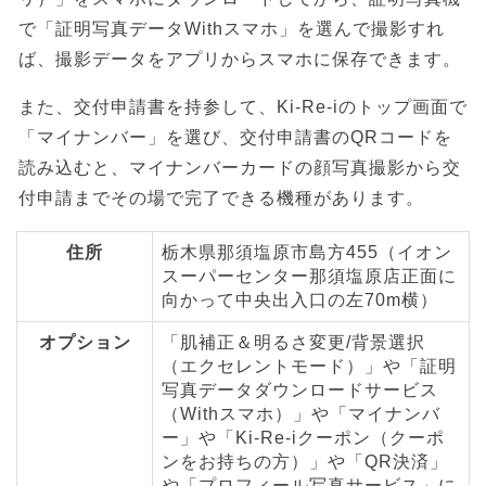
で「証明写真データWithスマホ」を選んで撮影すれ
ば、撮影データをアプリからスマホに保存できます。
また、交付申請書を持参して、Ki-Re-iのトップ画面で
「マイナンバー」を選び、交付申請書のQRコードを
読み込むと、マイナンバーカードの顔写真撮影から交
付申請までその場で完了できる機種があります。
住所
栃木県那須塩原市島方455（イオン
スーパーセンター那須塩原店正面に
向かって中央出入口の左70m横）
オプション
「肌補正＆明るさ変更/背景選択
（エクセレントモード）」や「証明
写真データダウンロードサービス
（Withスマホ）」や「マイナンバ
ー」や「Ki-Re-iクーポン（クーポ
ンをお持ちの方）」や「QR決済」
や「プロフィール写真サービス」に