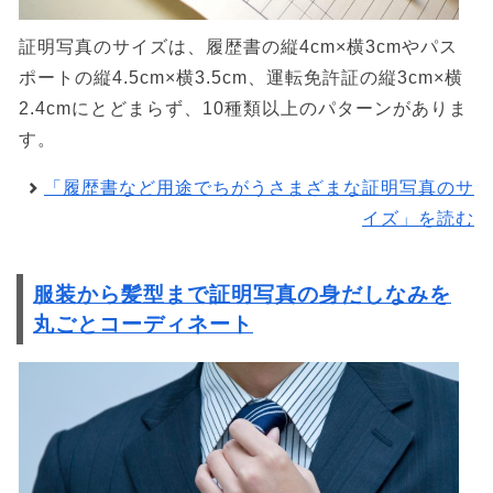
証明写真のサイズは、履歴書の縦4cm×横3cmやパス
ポートの縦4.5cm×横3.5cm、運転免許証の縦3cm×横
2.4cmにとどまらず、10種類以上のパターンがありま
す。
「履歴書など用途でちがうさまざまな証明写真のサ
イズ」を読む
服装から髪型まで証明写真の身だしなみを
丸ごとコーディネート