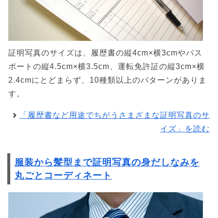
証明写真のサイズは、履歴書の縦4cm×横3cmやパス
ポートの縦4.5cm×横3.5cm、運転免許証の縦3cm×横
2.4cmにとどまらず、10種類以上のパターンがありま
す。
「履歴書など用途でちがうさまざまな証明写真のサ
イズ」を読む
服装から髪型まで証明写真の身だしなみを
丸ごとコーディネート