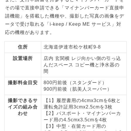
その場で直接申請できる「マイナンバーカード直接申
請機能」を搭載した機種や、撮影した写真の画像をデ
ータで受け取れる「i-keep / Keep ME サービス」対
応の機種があります。
住所
北海道伊達市松ケ枝町9-8
設置場所
店内 玄関横 レジ向かい側の引っ込
んだスペース コピー機と浄水器の
間
撮影料金目安
800円前後（スタンダード）
900円前後（肌美人スーパー）
撮影できるサ
【1】履歴書用の4cmx3cmを6枚と
イズの組み合
運転免許証用3cmx2.5cmを3枚
わせ
【2】パスポート・マイナンバーカ
ード用の4.5cmx3.5cmを4枚
【3】中型・在留カード用の