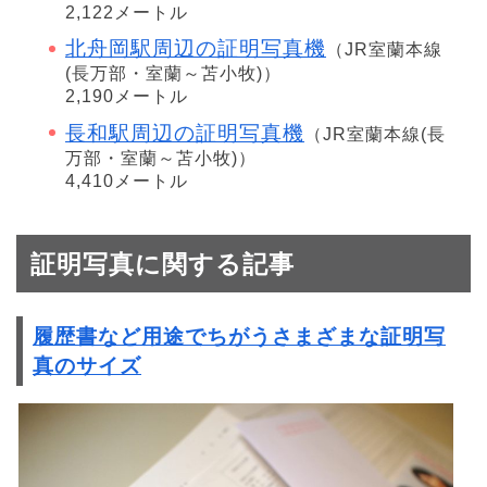
2,122メートル
北舟岡駅周辺の証明写真機
（JR室蘭本線
(長万部・室蘭～苫小牧)）
2,190メートル
長和駅周辺の証明写真機
（JR室蘭本線(長
万部・室蘭～苫小牧)）
4,410メートル
証明写真に関する記事
履歴書など用途でちがうさまざまな証明写
真のサイズ