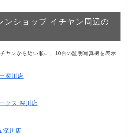
ホクレンショップ イチヤン周辺の
プ イチヤンから近い順に、10台の証明写真機を表示
パー深川店
アークス 深川店
リュ深川店