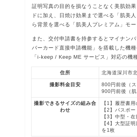
証明写真の目的を損なうことなく美肌効果
ドに加え、日焼け効果まで選べる「肌美人
ら背景を選べる「肌美人プレミアム」モー
また、交付申請書を持参するとマイナンバ
バーカード直接申請機能」を搭載した機種
「i-keep / Keep ME サービス」対応
住所
北海道深川市北光
撮影料金目安
800円前後（
900円前後（
撮影できるサイズの組み合
【1】履歴書用の
わせ
【2】パスポート
【3】中型・在留
【4】大型証明用
を1枚