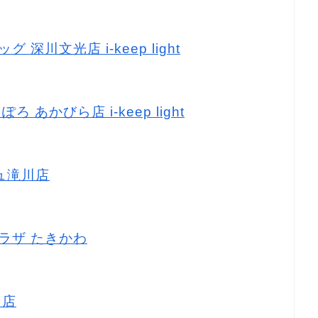
 深川文光店 i-keep light
ろ あかびら店 i-keep light
リュ滝川店
プラザ たきかわ
川店