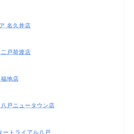
トア 名久井店
ス 二戸荷渡店
 福地店
ス 八戸ニュータウン店
センタートライアル八戸