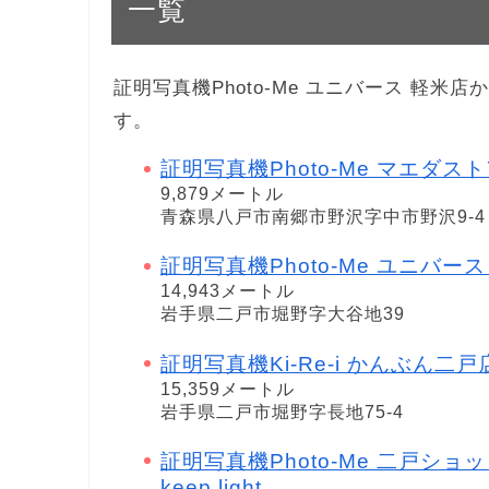
一覧
証明写真機Photo-Me ユニバース 軽
す。
証明写真機Photo-Me マエダス
9,879メートル
青森県八戸市南郷市野沢字中市野沢9-4
証明写真機Photo-Me ユニバース 
14,943メートル
岩手県二戸市堀野字大谷地39
証明写真機Ki-Re-i かんぶん二戸
15,359メートル
岩手県二戸市堀野字長地75-4
証明写真機Photo-Me 二戸ショ
keep light