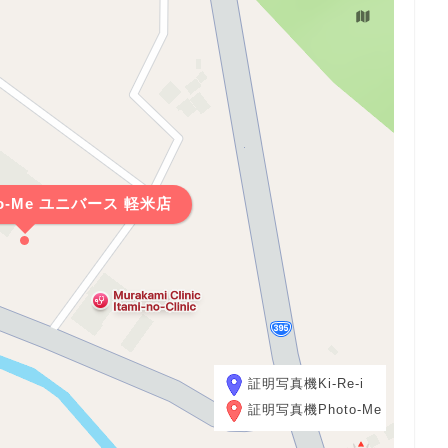
o-Me ユニバース 軽米店
証明写真機Ki-Re-i
証明写真機Photo-Me