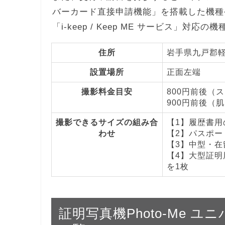
バーカード直接申請機能」を搭載した機種
「i-keep / Keep ME サービス」対応
住所
岩手県九戸郡軽米
設置場所
正面左端
撮影料金目安
800円前後（
900円前後（
撮影できるサイズの組み合
【1】履歴書用の
わせ
【2】パスポート
【3】中型・在留
【4】大型証明用
を1枚
証明写真機Photo-Me 