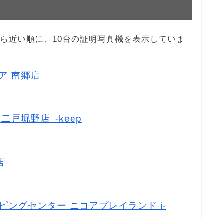
米店から近い順に、10台の証明写真機を表示していま
トア 南郷店
二戸堀野店 i-keep
店
ッピングセンター ニコアプレイランド i-