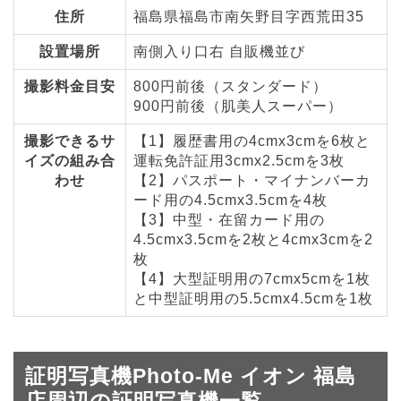
住所
福島県福島市南矢野目字西荒田35
設置場所
南側入り口右 自販機並び
撮影料金目安
800円前後（スタンダード）
900円前後（肌美人スーパー）
撮影できるサ
【1】履歴書用の4cmx3cmを6枚と
イズの組み合
運転免許証用3cmx2.5cmを3枚
わせ
【2】パスポート・マイナンバーカ
ード用の4.5cmx3.5cmを4枚
【3】中型・在留カード用の
4.5cmx3.5cmを2枚と4cmx3cmを2
枚
【4】大型証明用の7cmx5cmを1枚
と中型証明用の5.5cmx4.5cmを1枚
証明写真機Photo-Me イオン 福島
店周辺の証明写真機一覧