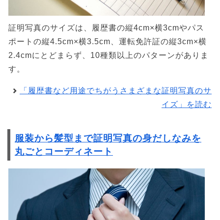
証明写真のサイズは、履歴書の縦4cm×横3cmやパス
ポートの縦4.5cm×横3.5cm、運転免許証の縦3cm×横
2.4cmにとどまらず、10種類以上のパターンがありま
す。
「履歴書など用途でちがうさまざまな証明写真のサ
イズ」を読む
服装から髪型まで証明写真の身だしなみを
丸ごとコーディネート