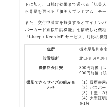
ドに加え、日焼け効果まで選べる「肌美人
ら背景を選べる「肌美人プレミアム」モー
また、交付申請書を持参するとマイナンバ
バーカード直接申請機能」を搭載した機種
「i-keep / Keep ME サービス」対応
住所
栃木県足利市南
設置場所
北口側 改札外
撮影料金目安
800円前後（
900円前後（
撮影できるサイズの組み合
【1】履歴書用の
わせ
【2】パスポート
【3】中型・在留
【4】大型証明用
を1枚