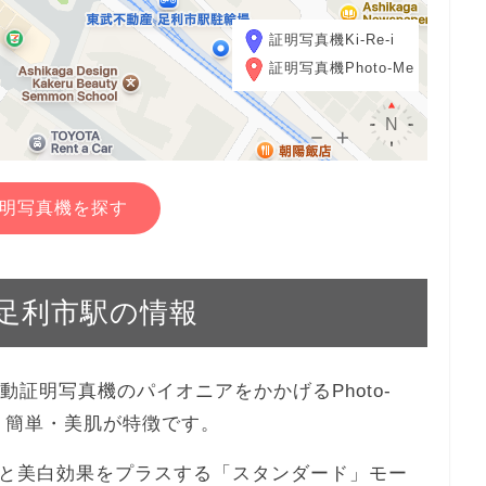
証明写真機Ki-Re-i
証明写真機Photo-Me
明写真機を探す
武 足利市駅の情報
、自動証明写真機のパイオニアをかかげるPhoto-
・簡単・美肌が特徴です。
と美白効果をプラスする「スタンダード」モー