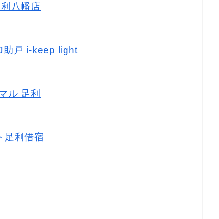
 足利八幡店
 i-keep light
ニマル 足利
ート足利借宿