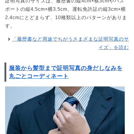
証明写真のサイズは、履歴書の縦4cm×横3cmやパス
ポートの縦4.5cm×横3.5cm、運転免許証の縦3cm×横
2.4cmにとどまらず、10種類以上のパターンがありま
す。
「履歴書など用途でちがうさまざまな証明写真のサ
イズ」を読む
服装から髪型まで証明写真の身だしなみを
丸ごとコーディネート