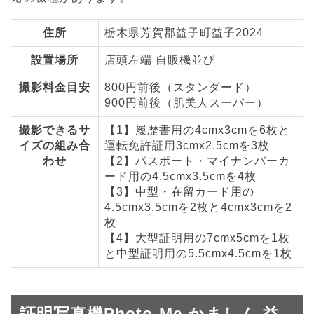
住所
栃木県芳賀郡益子町益子2024
設置場所
店頭左端 自販機並び
撮影料金目安
800円前後（スタンダード）
900円前後（肌美人スーパー）
撮影できるサ
【1】履歴書用の4cmx3cmを6枚と
イズの組み合
運転免許証用3cmx2.5cmを3枚
わせ
【2】パスポート・マイナンバーカ
ード用の4.5cmx3.5cmを4枚
【3】中型・在留カード用の
4.5cmx3.5cmを2枚と4cmx3cmを2
枚
【4】大型証明用の7cmx5cmを1枚
と中型証明用の5.5cmx4.5cmを1枚
証明写真機Photo-Me かましん 益