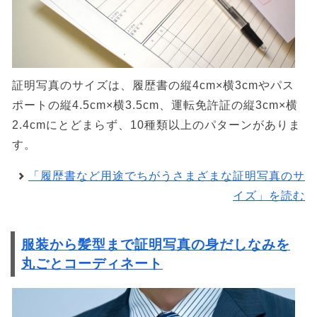
証明写真のサイズは、履歴書の縦4cm×横3cmやパス
ポートの縦4.5cm×横3.5cm、運転免許証の縦3cm×横
2.4cmにとどまらず、10種類以上のパターンがありま
す。
「履歴書など用途でちがうさまざまな証明写真のサ
イズ」を読む
服装から髪型まで証明写真の身だしなみを
丸ごとコーディネート