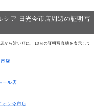
ウエルシア 日光今市店周辺の証明写
光今市店から近い順に、10台の証明写真機を表示して
今市店
市モール店
ライオン今市店