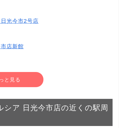
ア 日光今市2号店
 今市店新館
っと見る
ウエルシア 日光今市店の近くの駅周