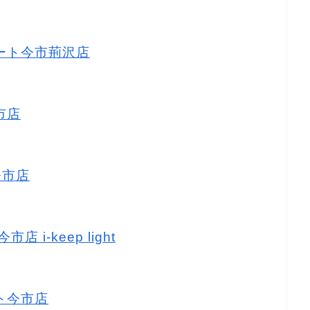
マート今市荊沢店
市店
今市店
店 i-keep light
ート今市店