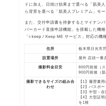
ドに加え、日焼け効果まで選べる「肌美人
ら背景を選べる「肌美人プレミアム」モー
また、交付申請書を持参するとマイナンバ
バーカード直接申請機能」を搭載した機種
「i-keep / Keep ME サービス」対応
住所
栃木県日光市芹沼
設置場所
屋外 店頭一番
撮影料金目安
800円前後（
900円前後（
撮影できるサイズの組み合
【1】履歴書用の
わせ
【2】パスポート
【3】中型・在留
【4】大型証明用
を1枚