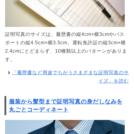
証明写真のサイズは、履歴書の縦4cm×横3cmやパス
ポートの縦4.5cm×横3.5cm、運転免許証の縦3cm×横
2.4cmにとどまらず、10種類以上のパターンがありま
す。
「履歴書など用途でちがうさまざまな証明写真のサ
イズ」を読む
服装から髪型まで証明写真の身だしなみを
丸ごとコーディネート