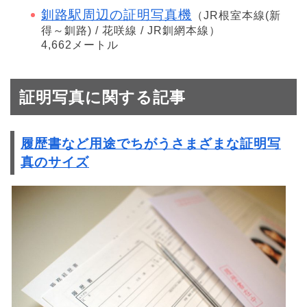
釧路駅周辺の証明写真機
（JR根室本線(新
得～釧路) / 花咲線 / JR釧網本線）
4,662メートル
証明写真に関する記事
履歴書など用途でちがうさまざまな証明写
真のサイズ