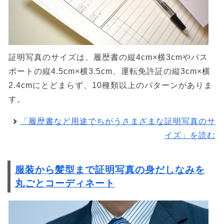
証明写真のサイズは、履歴書の縦4cm×横3cmやパス
ポートの縦4.5cm×横3.5cm、運転免許証の縦3cm×横
2.4cmにとどまらず、10種類以上のパターンがありま
す。
「履歴書など用途でちがうさまざまな証明写真のサ
イズ」を読む
服装から髪型まで証明写真の身だしなみを
丸ごとコーディネート