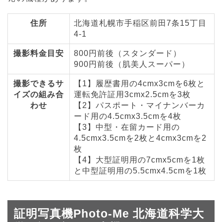
住所
北海道札幌市手稲区前田7条15丁目
4-1
撮影料金目安
800円前後（スタンダード）
900円前後（肌美人スーパー）
撮影できるサ
【1】履歴書用の4cmx3cmを6枚と
イズの組み合
運転免許証用3cmx2.5cmを3枚
わせ
【2】パスポート・マイナンバーカ
ード用の4.5cmx3.5cmを4枚
【3】中型・在留カード用の
4.5cmx3.5cmを2枚と4cmx3cmを2
枚
【4】大型証明用の7cmx5cmを1枚
と中型証明用の5.5cmx4.5cmを1枚
証明写真機Photo-Me 北海道科学大