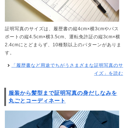
証明写真のサイズは、履歴書の縦4cm×横3cmやパス
ポートの縦4.5cm×横3.5cm、運転免許証の縦3cm×横
2.4cmにとどまらず、10種類以上のパターンがありま
す。
「履歴書など用途でちがうさまざまな証明写真のサ
イズ」を読む
服装から髪型まで証明写真の身だしなみを
丸ごとコーディネート