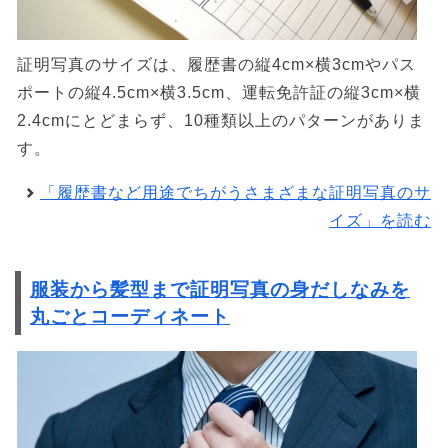
証明写真のサイズは、履歴書の縦4cm×横3cmやパス
ポートの縦4.5cm×横3.5cm、運転免許証の縦3cm×横
2.4cmにとどまらず、10種類以上のパターンがありま
す。
「履歴書など用途でちがうさまざまな証明写真のサ
イズ」を読む
服装から髪型まで証明写真の身だしなみを
丸ごとコーディネート