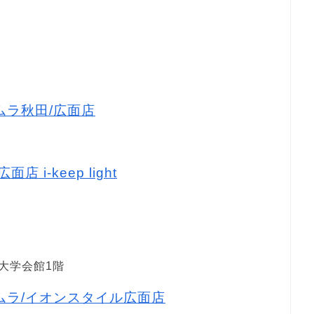
タムラ秋田/広面店
店 i-keep light
大学会館1階
キタムラ/イオンスタイル広面店