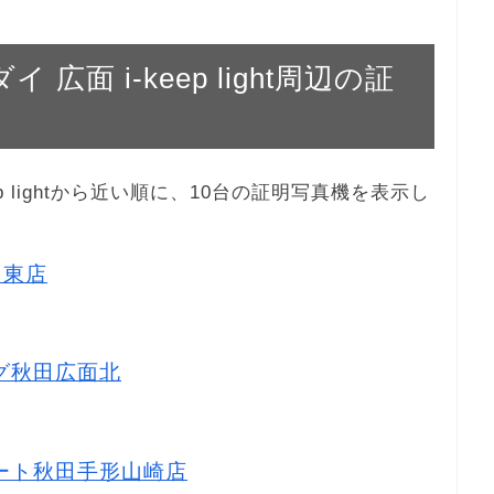
 広面 i-keep light周辺の証
eep lightから近い順に、10台の証明写真機を表示し
田東店
ッグ秋田広面北
ーマート秋田手形山崎店