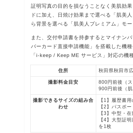
証明写真の目的を損なうことなく美肌効果
ドに加え、日焼け効果まで選べる「肌美人
ら背景を選べる「肌美人プレミアム」モー
また、交付申請書を持参するとマイナンバ
バーカード直接申請機能」を搭載した機種
「i-keep / Keep ME サービス」対応
住所
秋田県秋田市広
撮影料金目安
800円前後（
900円前後（
撮影できるサイズの組み合
【1】履歴書用の
わせ
【2】パスポート
【3】中型・在留
【4】大型証明用
を1枚