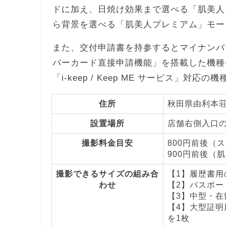
ドに加え、日焼け効果まで選べる「肌美人
ら背景を選べる「肌美人プレミアム」モー
また、交付申請書を持参するとマイナンバ
バーカード直接申請機能」を搭載した機種
「i-keep / Keep ME サービス」対応
住所
秋田県由利本荘
設置場所
店舗右側入口の
撮影料金目安
800円前後（
900円前後（
撮影できるサイズの組み合
【1】履歴書用の
わせ
【2】パスポート
【3】中型・在留
【4】大型証明用
を1枚