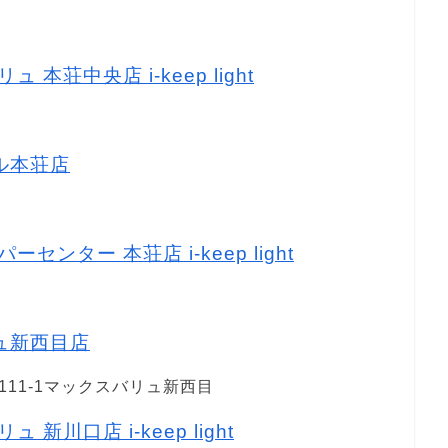
 本荘中央店 i-keep light
イル本荘店
センター 本荘店 i-keep light
リュ新西目店
11-1マックスバリュ新西目
 新川口店 i-keep light