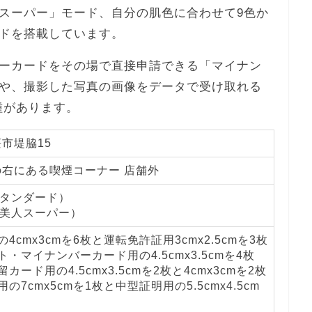
スーパー」モード、自分の肌色に合わせて9色か
ドを搭載しています。
ーカードをその場で直接申請できる「マイナン
や、撮影した写真の画像をデータで受け取れる
の機種があります。
市堤脇15
右にある喫煙コーナー 店舗外
スタンダード）
肌美人スーパー）
4cmx3cmを6枚と運転免許証用3cmx2.5cmを3枚
・マイナンバーカード用の4.5cmx3.5cmを4枚
カード用の4.5cmx3.5cmを2枚と4cmx3cmを2枚
の7cmx5cmを1枚と中型証明用の5.5cmx4.5cm