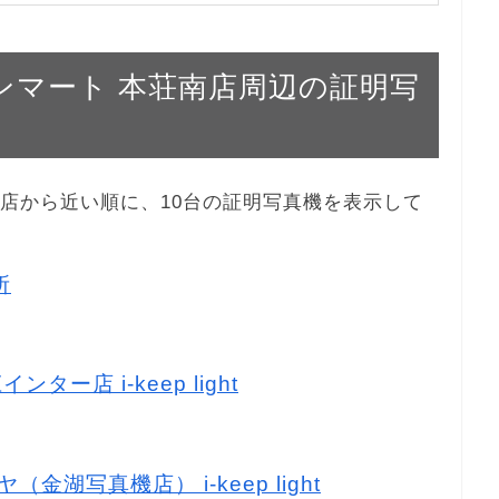
グランマート 本荘南店周辺の証明写
本荘南店から近い順に、10台の証明写真機を表示して
所
ター店 i-keep light
（金湖写真機店） i-keep light