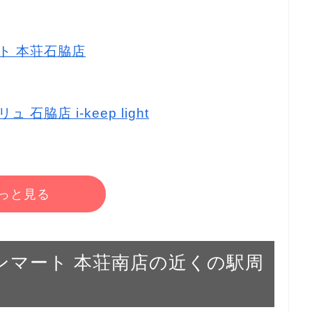
ート 本荘石脇店
石脇店 i-keep light
っと見る
グランマート 本荘南店の近くの駅周