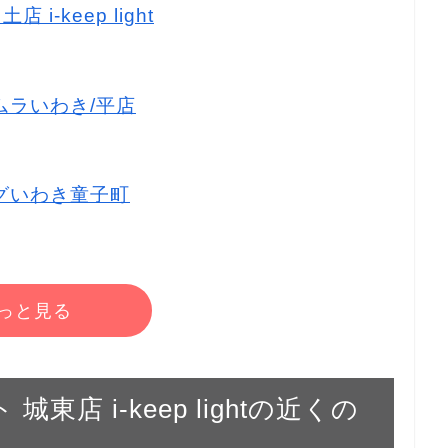
i-keep light
タムラいわき/平店
ッグいわき童子町
っと見る
城東店 i-keep lightの近くの