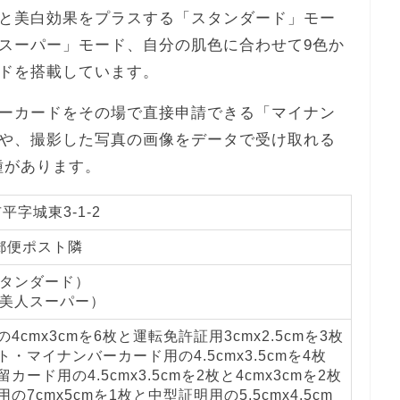
と美白効果をプラスする「スタンダード」モー
スーパー」モード、自分の肌色に合わせて9色か
ドを搭載しています。
ーカードをその場で直接申請できる「マイナン
や、撮影した写真の画像をデータで受け取れる
の機種があります。
字城東3-1-2
郵便ポスト隣
スタンダード）
肌美人スーパー）
4cmx3cmを6枚と運転免許証用3cmx2.5cmを3枚
・マイナンバーカード用の4.5cmx3.5cmを4枚
カード用の4.5cmx3.5cmを2枚と4cmx3cmを2枚
の7cmx5cmを1枚と中型証明用の5.5cmx4.5cm