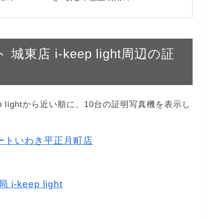
城東店 i-keep light周辺の証
eep lightから近い順に、10台の証明写真機を表示し
ーマートいわき平正月町店
keep light