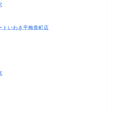
駅
ーマートいわき平梅香町店
店