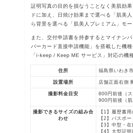
証明写真の目的を損なうことなく美肌効果
ドに加え、日焼け効果まで選べる「肌美人
ら背景を選べる「肌美人プレミアム」モー
また、交付申請書を持参するとマイナンバ
バーカード直接申請機能」を搭載した機種
「i-keep / Keep ME サービス」対応
住所
福島県いわき市平
設置場所
店舗正面右側 
撮影料金目安
800円前後（
900円前後（
撮影できるサイズの組み合
【1】履歴書用の
わせ
【2】パスポート
【3】中型・在留
【4】大型証明用