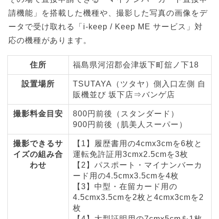
請機能」を搭載した機種や、撮影した写真の画像をデ
ータで受け取れる「i-keep / Keep ME サービス」対
応の機種があります。
住所
福島県河沼郡会津坂下町舘ノ下18
設置場所
TSUTAYA（ツタヤ）側入口左側 自
販機並び 坂下店⇒バンゲ店
撮影料金目安
800円前後（スタンダード）
900円前後（肌美人スーパー）
撮影できるサ
【1】履歴書用の4cmx3cmを6枚と
イズの組み合
運転免許証用3cmx2.5cmを3枚
わせ
【2】パスポート・マイナンバーカ
ード用の4.5cmx3.5cmを4枚
【3】中型・在留カード用の
4.5cmx3.5cmを2枚と4cmx3cmを2
枚
【4】大型証明用の7cmx5cmを1枚