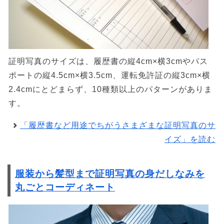
証明写真のサイズは、履歴書の縦4cm×横3cmやパス
ポートの縦4.5cm×横3.5cm、運転免許証の縦3cm×横
2.4cmにとどまらず、10種類以上のパターンがありま
す。
「履歴書など用途でちがうさまざまな証明写真のサ
イズ」を読む
服装から髪型まで証明写真の身だしなみを
丸ごとコーディネート