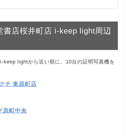
書店桜井町店 i-keep light周辺
-keep lightから近い順に、10台の証明写真機を
キクチ 東原町店
6
ッグ原町中央