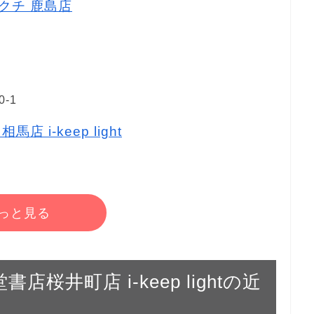
キクチ 鹿島店
-1
店 i-keep light
っと見る
書店桜井町店 i-keep lightの近