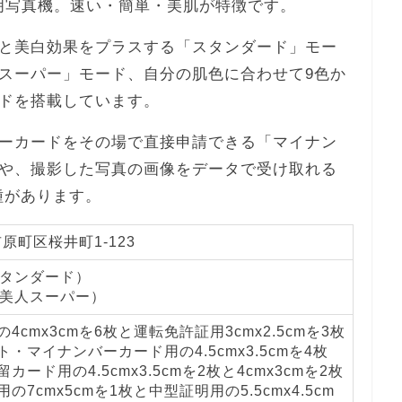
の証明写真機。速い・簡単・美肌が特徴です。
と美白効果をプラスする「スタンダード」モー
スーパー」モード、自分の肌色に合わせて9色か
ドを搭載しています。
ーカードをその場で直接申請できる「マイナン
や、撮影した写真の画像をデータで受け取れる
の機種があります。
原町区桜井町1-123
スタンダード）
肌美人スーパー）
4cmx3cmを6枚と運転免許証用3cmx2.5cmを3枚
・マイナンバーカード用の4.5cmx3.5cmを4枚
カード用の4.5cmx3.5cmを2枚と4cmx3cmを2枚
の7cmx5cmを1枚と中型証明用の5.5cmx4.5cm