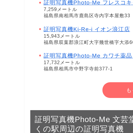
証明写真機Photo-Me フレスコ
7,259メートル
福島県南相馬市鹿島区寺内字本屋敷33
証明写真機Ki-Re-i イオン浪江店
15,943メートル
福島県双葉郡浪江町大字幾世橋字大添60
証明写真機Photo-Me カワチ薬品 相馬
17,732メートル
福島県相馬市中野字寺前377-1
も
証明写真機Photo-Me 文芸堂
くの駅周辺の証明写真機