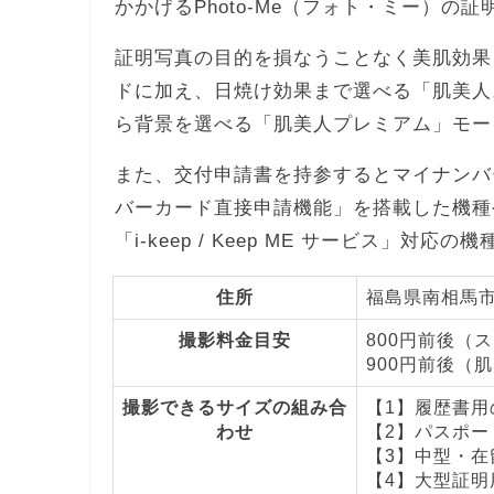
かかげるPhoto-Me（フォト・ミー）
証明写真の目的を損なうことなく美肌効果
ドに加え、日焼け効果まで選べる「肌美人
ら背景を選べる「肌美人プレミアム」モー
また、交付申請書を持参するとマイナンバ
バーカード直接申請機能」を搭載した機種
「i-keep / Keep ME サービス」対応
住所
福島県南相馬市
撮影料金目安
800円前後（
900円前後（
撮影できるサイズの組み合
【1】履歴書用の
わせ
【2】パスポート
【3】中型・在留
【4】大型証明用