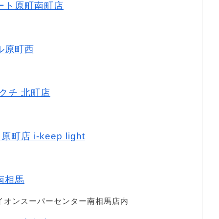
マート原町南町店
マル原町西
キクチ 北町店
店 i-keep light
水南相馬
イオンスーパーセンター南相馬店内