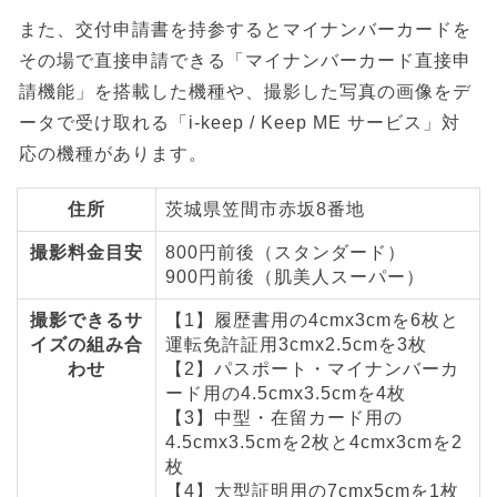
また、交付申請書を持参するとマイナンバーカードを
その場で直接申請できる「マイナンバーカード直接申
請機能」を搭載した機種や、撮影した写真の画像をデ
ータで受け取れる「i-keep / Keep ME サービス」対
応の機種があります。
住所
茨城県笠間市赤坂8番地
撮影料金目安
800円前後（スタンダード）
900円前後（肌美人スーパー）
撮影できるサ
【1】履歴書用の4cmx3cmを6枚と
イズの組み合
運転免許証用3cmx2.5cmを3枚
わせ
【2】パスポート・マイナンバーカ
ード用の4.5cmx3.5cmを4枚
【3】中型・在留カード用の
4.5cmx3.5cmを2枚と4cmx3cmを2
枚
【4】大型証明用の7cmx5cmを1枚