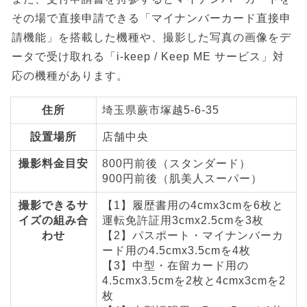
その場で直接申請できる「マイナンバーカード直接申
請機能」を搭載した機種や、撮影した写真の画像をデ
ータで受け取れる「i-keep / Keep ME サービス」対
応の機種があります。
住所
埼玉県蕨市塚越5-6-35
設置場所
店舗中央
撮影料金目安
800円前後（スタンダード）
900円前後（肌美人スーパー）
撮影できるサ
【1】履歴書用の4cmx3cmを6枚と
イズの組み合
運転免許証用3cmx2.5cmを3枚
わせ
【2】パスポート・マイナンバーカ
ード用の4.5cmx3.5cmを4枚
【3】中型・在留カード用の
4.5cmx3.5cmを2枚と4cmx3cmを2
枚