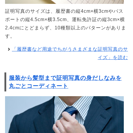
証明写真のサイズは、履歴書の縦4cm×横3cmやパス
ポートの縦4.5cm×横3.5cm、運転免許証の縦3cm×横
2.4cmにとどまらず、10種類以上のパターンがありま
す。
「履歴書など用途でちがうさまざまな証明写真のサ
イズ」を読む
服装から髪型まで証明写真の身だしなみを
丸ごとコーディネート