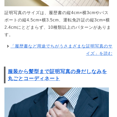
証明写真のサイズは、履歴書の縦4cm×横3cmやパス
ポートの縦4.5cm×横3.5cm、運転免許証の縦3cm×横
2.4cmにとどまらず、10種類以上のパターンがありま
す。
「履歴書など用途でちがうさまざまな証明写真のサ
イズ」を読む
服装から髪型まで証明写真の身だしなみを
丸ごとコーディネート