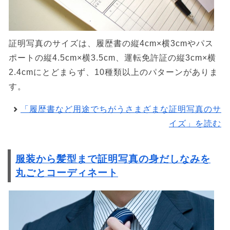
証明写真のサイズは、履歴書の縦4cm×横3cmやパス
ポートの縦4.5cm×横3.5cm、運転免許証の縦3cm×横
2.4cmにとどまらず、10種類以上のパターンがありま
す。
「履歴書など用途でちがうさまざまな証明写真のサ
イズ」を読む
服装から髪型まで証明写真の身だしなみを
丸ごとコーディネート