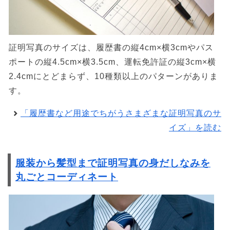
証明写真のサイズは、履歴書の縦4cm×横3cmやパス
ポートの縦4.5cm×横3.5cm、運転免許証の縦3cm×横
2.4cmにとどまらず、10種類以上のパターンがありま
す。
「履歴書など用途でちがうさまざまな証明写真のサ
イズ」を読む
服装から髪型まで証明写真の身だしなみを
丸ごとコーディネート