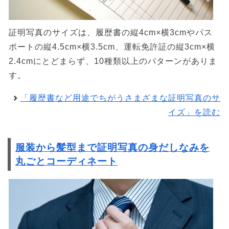
証明写真のサイズは、履歴書の縦4cm×横3cmやパス
ポートの縦4.5cm×横3.5cm、運転免許証の縦3cm×横
2.4cmにとどまらず、10種類以上のパターンがありま
す。
「履歴書など用途でちがうさまざまな証明写真のサ
イズ」を読む
服装から髪型まで証明写真の身だしなみを
丸ごとコーディネート