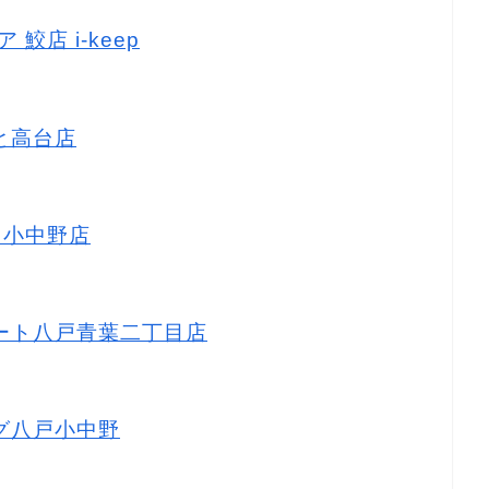
鮫店 i-keep
なと高台店
ス 小中野店
ーマート八戸青葉二丁目店
ッグ八戸小中野