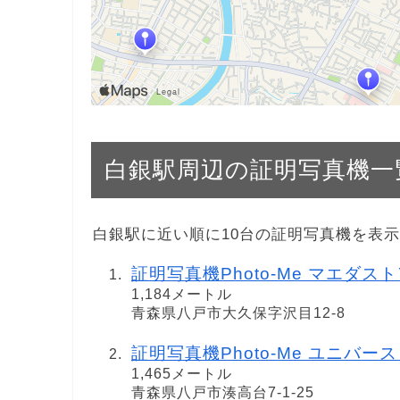
白銀駅周辺の証明写真機一
白銀駅に近い順に10台の証明写真機を表
証明写真機Photo-Me マエダストア
1,184メートル
青森県八戸市大久保字沢目12-8
証明写真機Photo-Me ユニバー
1,465メートル
青森県八戸市湊高台7-1-25