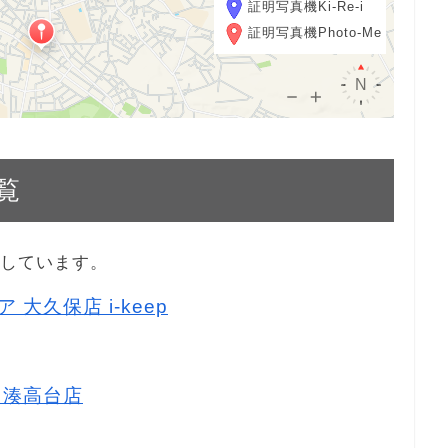
証明写真機Ki-Re-i
証明写真機Photo-Me
覧
示しています。
 大久保店 i-keep
ス 湊高台店