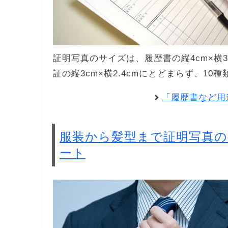
証明写真のサイズは、履歴書の縦4cm×横3c
証の縦3cm×横2.4cmにとどまらず、1
「履歴書など用
服装から髪型まで証明写真
ート