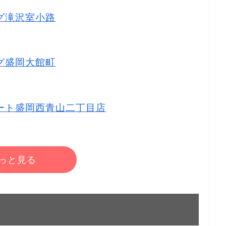
ッグ滝沢室小路
ッグ盛岡大館町
ーマート盛岡西青山二丁目店
っと見る