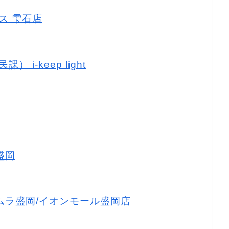
ウス 雫石店
 i-keep light
盛岡
キタムラ盛岡/イオンモール盛岡店