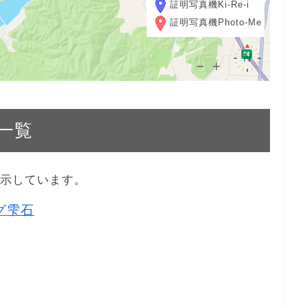
証明写真機Ki-Re-i
証明写真機Photo-Me
一覧
表示しています。
ッグ雫石