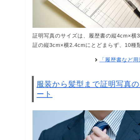
証明写真のサイズは、履歴書の縦4cm×横3c
証の縦3cm×横2.4cmにとどまらず、1
「履歴書など用
服装から髪型まで証明写真
ート