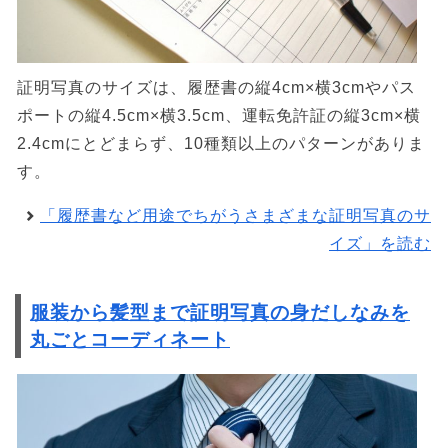
証明写真のサイズは、履歴書の縦4cm×横3cmやパス
ポートの縦4.5cm×横3.5cm、運転免許証の縦3cm×横
2.4cmにとどまらず、10種類以上のパターンがありま
す。
「履歴書など用途でちがうさまざまな証明写真のサ
イズ」を読む
服装から髪型まで証明写真の身だしなみを
丸ごとコーディネート