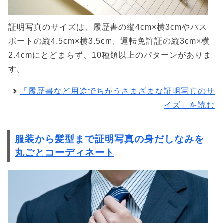
証明写真のサイズは、履歴書の縦4cm×横3cmやパス
ポートの縦4.5cm×横3.5cm、運転免許証の縦3cm×横
2.4cmにとどまらず、10種類以上のパターンがありま
す。
「履歴書など用途でちがうさまざまな証明写真のサ
イズ」を読む
服装から髪型まで証明写真の身だしなみを
丸ごとコーディネート