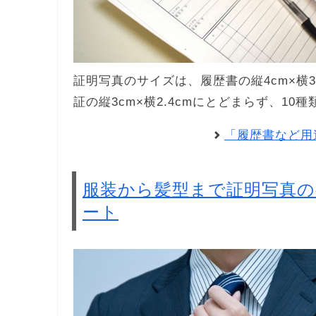
証明写真のサイズは、履歴書の縦4cm×横3c
証の縦3cm×横2.4cmにとどまらず、1
「履歴書など用
服装から髪型まで証明写真
ート