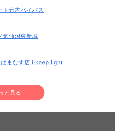
マート元吉バイパス
ッグ気仙沼東新城
なす店 i-keep light
っと見る