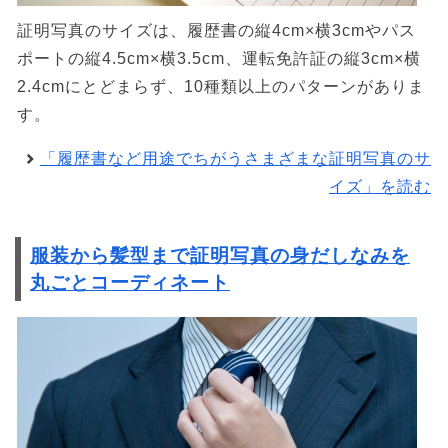
証明写真のサイズは、履歴書の縦4cm×横3cmやパス
ポートの縦4.5cm×横3.5cm、運転免許証の縦3cm×横
2.4cmにとどまらず、10種類以上のパターンがありま
す。
「履歴書など用途でちがうさまざまな証明写真のサ
イズ」を読む
服装から髪型まで証明写真の身だしなみを
丸ごとコーディネート