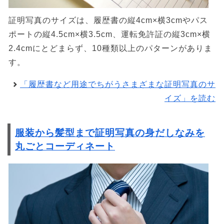
証明写真のサイズは、履歴書の縦4cm×横3cmやパス
ポートの縦4.5cm×横3.5cm、運転免許証の縦3cm×横
2.4cmにとどまらず、10種類以上のパターンがありま
す。
「履歴書など用途でちがうさまざまな証明写真のサ
イズ」を読む
服装から髪型まで証明写真の身だしなみを
丸ごとコーディネート