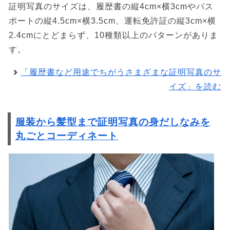
証明写真のサイズは、履歴書の縦4cm×横3cmやパス
ポートの縦4.5cm×横3.5cm、運転免許証の縦3cm×横
2.4cmにとどまらず、10種類以上のパターンがありま
す。
「履歴書など用途でちがうさまざまな証明写真のサ
イズ」を読む
服装から髪型まで証明写真の身だしなみを
丸ごとコーディネート